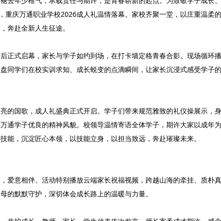
，褪去年少稚气，承载责任与期许，是青春崭新的起点。为致敬学子成长
日，重庆万通职业学校2026成人礼温情落幕。家校齐聚一堂，以庄重温柔
年，奔赴全新人生征途。
午后正式启幕，家长与学子如约到场，在打卡墙定格青春合影。现场循环
复盘同学们在校实训求知、成长蜕变的点滴瞬间，让家长沉浸式感受学子
嘹亮的国歌，成人礼盛典正式开启。学子们带来规范雅致的礼仪操展示，
显万通学子优良的精神风貌。校领导温情寄语全体学子，期许大家以成年
耕技能，沉淀匠心本领，以技能立身，以担当致远，奔赴璀璨未来。
路，爱意相伴。活动特别播放云端家长祝福视频，跨越山海的牵挂、质朴
父母的默默守护，深切体会成长路上的温暖与力量。