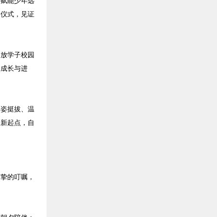
、赋能少年远
的仪式，见证
播放学子校园
的成长与进
身姿挺拔、温
为新起点，自
真挚的叮嘱，