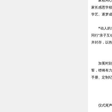
家校同
家长感恩学
学艺、逐梦
*动人的
同行”亲子互
并封存，以
加冕时
誓，铿锵有
手册、定制
仪式尾