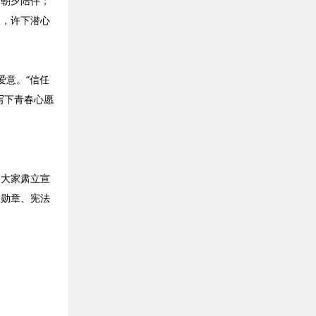
念朝夕陪伴；
长，许下潜心
爱意。“信任
写下青春心愿
。大家肃立宣
人勋章、宪法