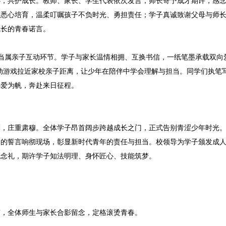
心，共护成长。教师、家长、学生代表依次发言，师长寄予成才期许，感
校悉心培育，温柔叮嘱孩子不负时光、勇担责任；学子真诚致谢父母与师
成长的青春诺言。
当属亲子互动环节。学子与家长温情相拥、互换书信，一纸笔墨承载双向
动游戏拉近家校亲子距离，让少年在陪伴中学会理解与担当。同学们执笔
热爱为帆，奔赴来日征程。
刻，庄重肃穆。全体学子昂首阔步跨越成长之门，正式告别青涩少年时光
力的誓言响彻现场，彰显新时代青年的责任与担当。校领导为学子颁发成
纪念礼，期许学子知法明理、身怀匠心、技能筑梦。
声，全体师生与家长合影留念，定格滚烫青春。