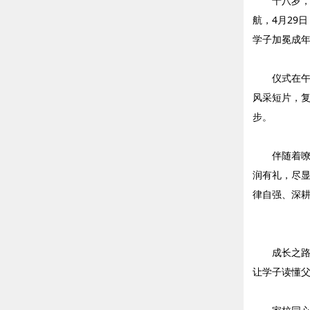
十八岁
航，4月29
学子加冕成
仪式在
风采短片，
步。
伴随着
润有礼，尽
律自强、深
成长之
让学子读懂